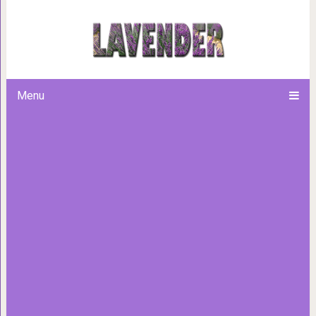
В Китае открыли самый длинн
красив и шикарен, но е
Menu