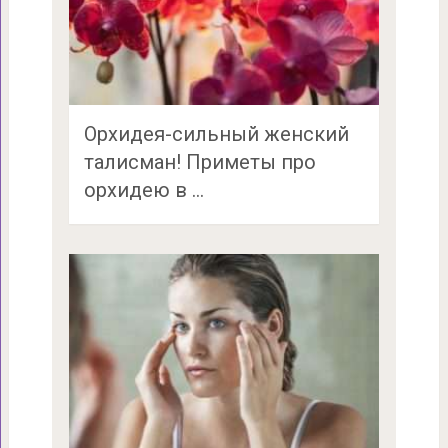
Орхидея-сильный женский
талисман! Приметы про
орхидею в …