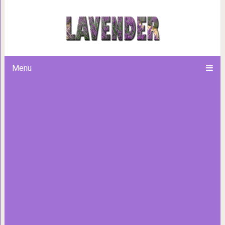
Космический храм Таила
Menu