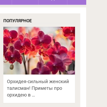
ПОПУЛЯРНОЕ
Орхидея-сильный женский
талисман! Приметы про
орхидею в …