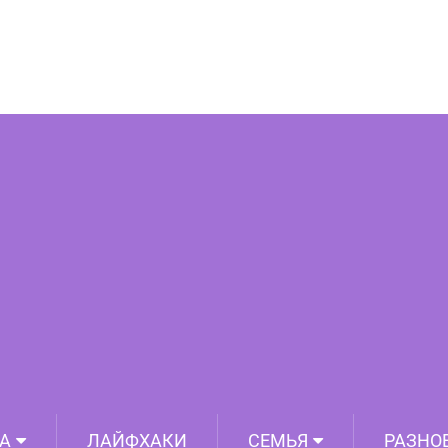
ществовании которых знают далеко не
все
А
ЛАЙФХАКИ
СЕМЬЯ
РАЗНО