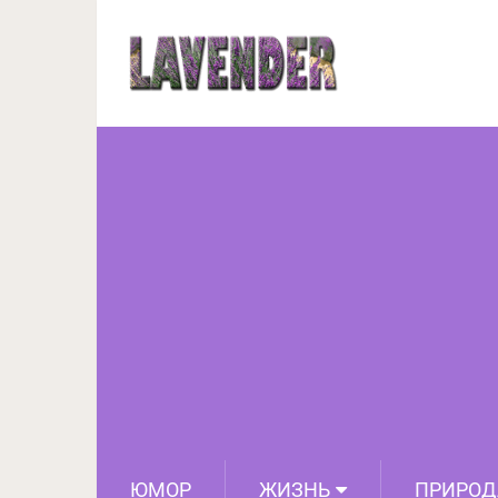
12 диких кошек, о су
ЮМОР
ЖИЗНЬ
ПРИРОД