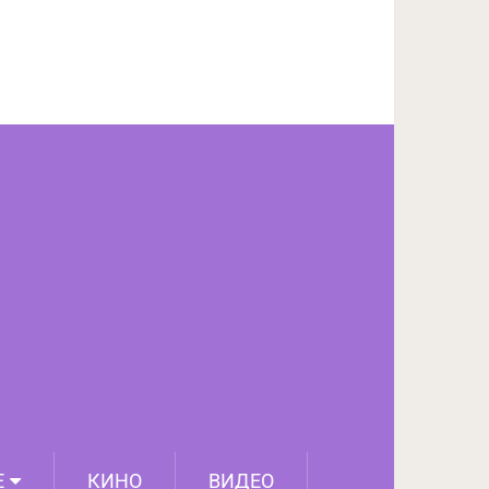
ПОДЕЛИТЬСЯ НА FACEBOOK
СЛЕДУЮЩИЙ ПОСТ
Е
КИНО
ВИДЕО