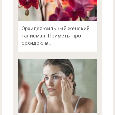
Орхидея-сильный женский
талисман! Приметы про
орхидею в …