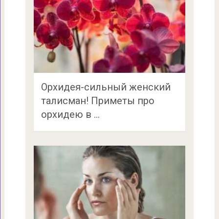
Орхидея-сильный женский
талисман! Приметы про
орхидею в …