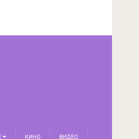
ПОДЕЛИТЬСЯ НА FACEBOOK
СЛЕДУЮЩИЙ ПОСТ
Е
КИНО
ВИДЕО