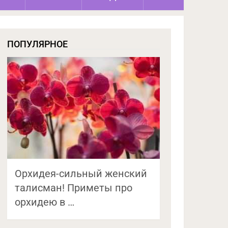
ПОПУЛЯРНОЕ
Орхидея-сильный женский
талисман! Приметы про
орхидею в …