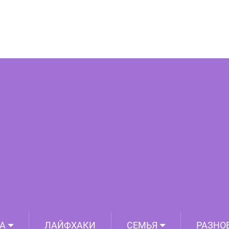
ом: Я нашел ключ к разгадке жизни
А
ЛАЙФХАКИ
СЕМЬЯ
РАЗНО