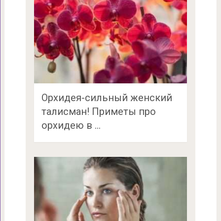
Орхидея-сильный женский
талисман! Приметы про
орхидею в …