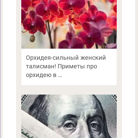
Орхидея-сильный женский
талисман! Приметы про
орхидею в …