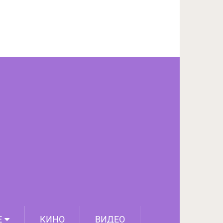
ПОДЕЛИТЬСЯ НА FACEBOOK
СЛЕДУЮЩИЙ ПОСТ
Е
КИНО
ВИДЕО