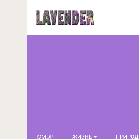
5 простых и нео
п
ЮМОР
ЖИЗНЬ
ПРИРОД