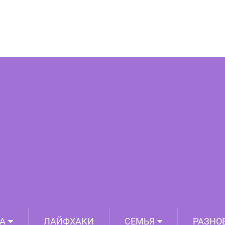
бычных закусок, которые украсят
раздничный стол
А
ЛАЙФХАКИ
СЕМЬЯ
РАЗНО