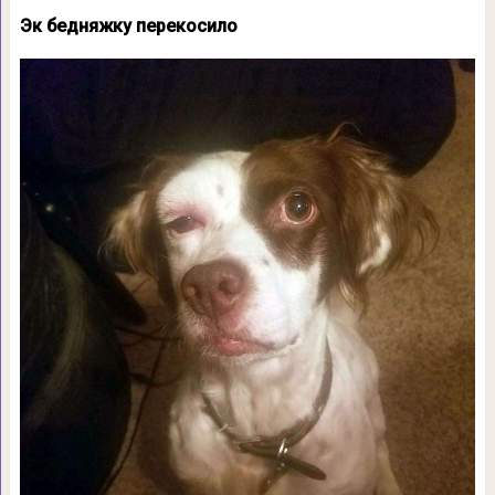
Эк бедняжку перекосило