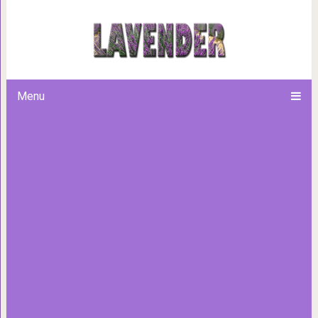
Обескураженные и смешные
съели пчелу и сов
Menu