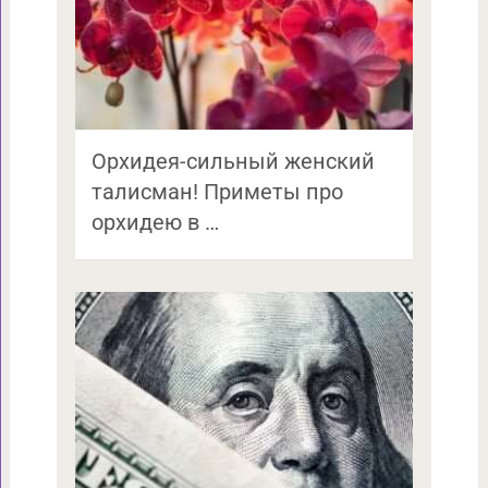
Орхидея-сильный женский
талисман! Приметы про
орхидею в …