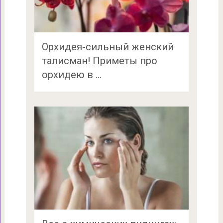
Орхидея-сильный женский
талисман! Приметы про
орхидею в …