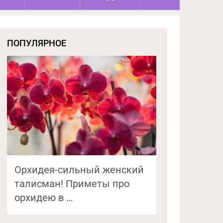
ПОПУЛЯРНОЕ
Орхидея-сильный женский
талисман! Приметы про
орхидею в …