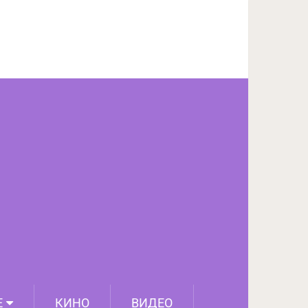
ПОДЕЛИТЬСЯ НА FACEBOOK
СЛЕДУЮЩИЙ ПОСТ
Е
КИНО
ВИДЕО