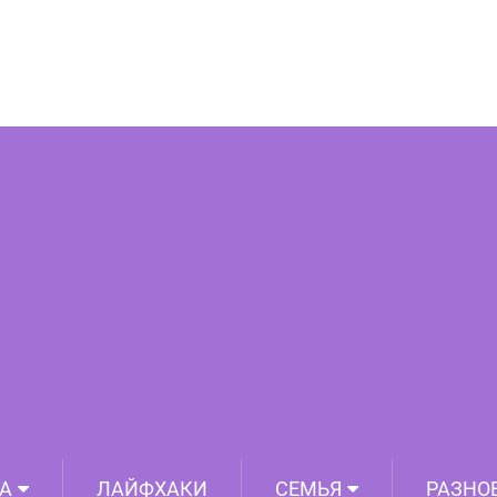
казывают, на какие ухищрения могут
изобразить яркую жизнь в соцсетях
А
ЛАЙФХАКИ
СЕМЬЯ
РАЗНО