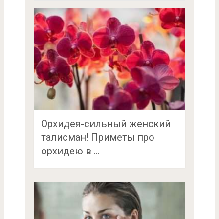
Орхидея-сильный женский
талисман! Приметы про
орхидею в …