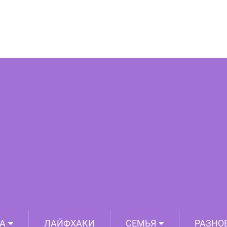
еров парейдолии: вы тоже это видите?
А
ЛАЙФХАКИ
СЕМЬЯ
РАЗНО