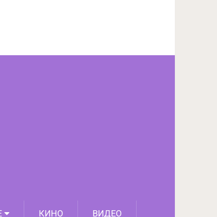
ПОДЕЛИТЬСЯ НА FACEBOOK
СЛЕДУЮЩИЙ ПОСТ
Е
КИНО
ВИДЕО