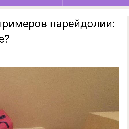
примеров парейдолии:
е?