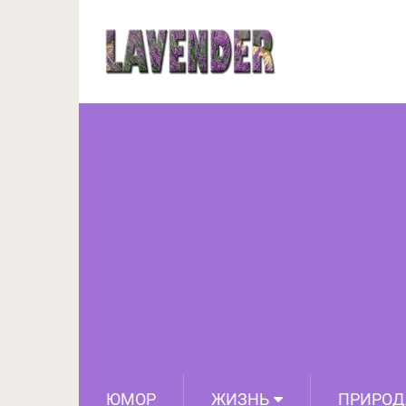
11 уморительных прим
ЮМОР
ЖИЗНЬ
ПРИРОД