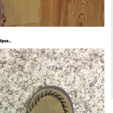
оброе…