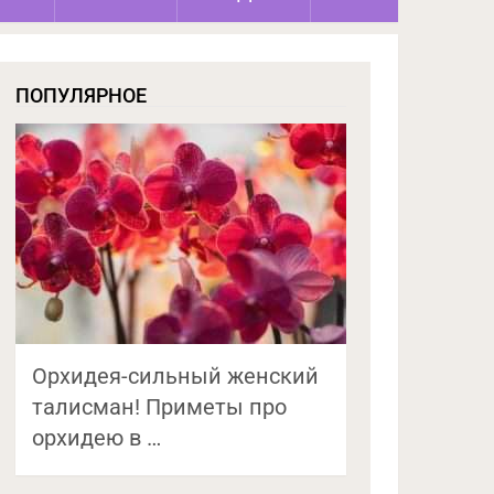
ПОПУЛЯРНОЕ
Орхидея-сильный женский
талисман! Приметы про
орхидею в …