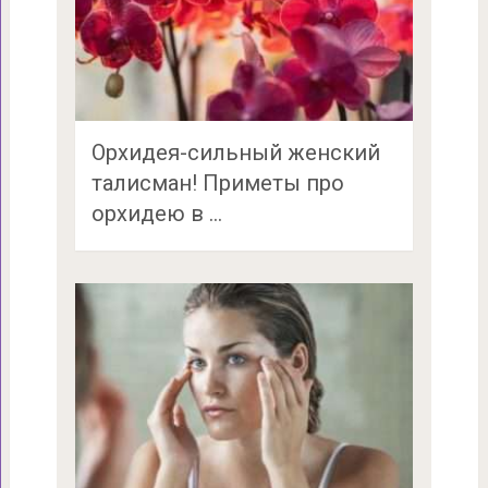
Орхидея-сильный женский
талисман! Приметы про
орхидею в …