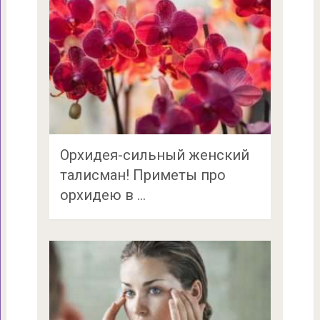
Орхидея-сильный женский
талисман! Приметы про
орхидею в …