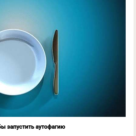
бы запустить аутофагию