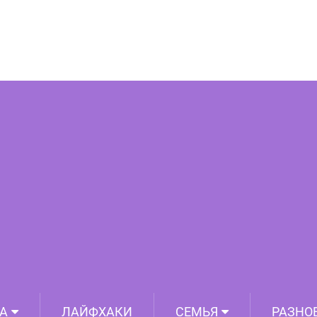
питания которая получила Нобелевскую
премию
А
ЛАЙФХАКИ
СЕМЬЯ
РАЗНО