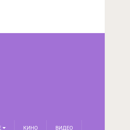
ПОДЕЛИТЬСЯ НА FACEBOOK
СЛЕДУЮЩИЙ ПОСТ
Е
КИНО
ВИДЕО