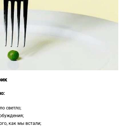
фик
о:
ло светло;
робуждения;
ого, как мы встали;