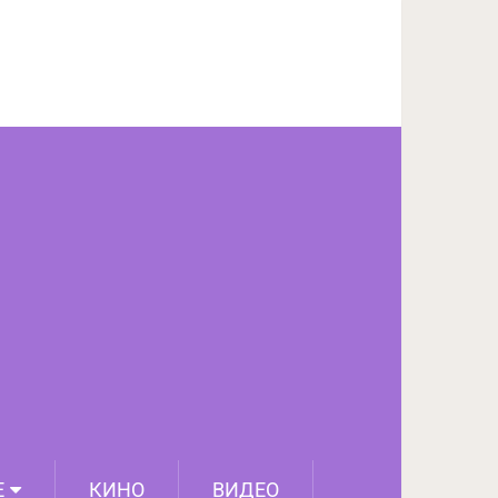
ПОДЕЛИТЬСЯ НА FACEBOOK
СЛЕДУЮЩИЙ ПОСТ
Е
КИНО
ВИДЕО