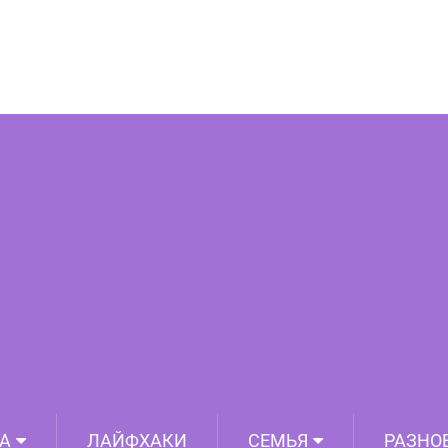
ской линии самый главный человек в
жизни ребёнка
А
ЛАЙФХАКИ
СЕМЬЯ
РАЗНО