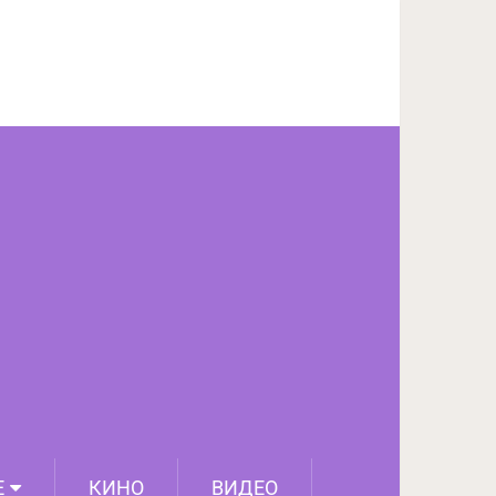
ПОДЕЛИТЬСЯ НА FACEBOOK
СЛЕДУЮЩИЙ ПОСТ
Е
КИНО
ВИДЕО