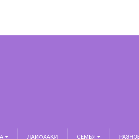
ь «да» и показали, чего ожидать, если
 на все просьбы и пожелания детей
А
ЛАЙФХАКИ
СЕМЬЯ
РАЗНО