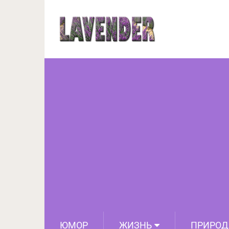
Родители устроили ден
отвечать согласием
ЮМОР
ЖИЗНЬ
ПРИРОД