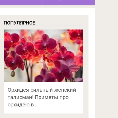
ПОПУЛЯРНОЕ
Орхидея-сильный женский
талисман! Приметы про
орхидею в …