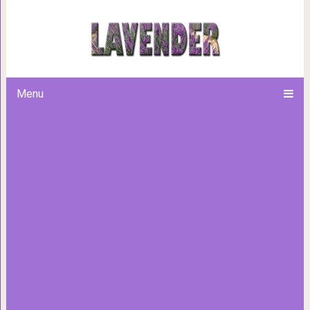
Эта простая и классная ид
множество
Menu