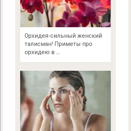
Орхидея-сильный женский
талисман! Приметы про
орхидею в …