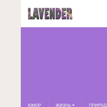
5 домашних масок для
морщинки и 
ЮМОР
ЖИЗНЬ
ПРИРОД