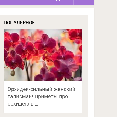
ПОПУЛЯРНОЕ
Орхидея-сильный женский
талисман! Приметы про
орхидею в …