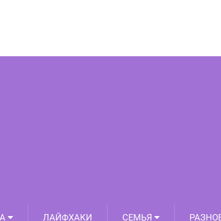
 кожи вокруг глаз, которые разгладят
предотвратят гусиные лапки
А
ЛАЙФХАКИ
СЕМЬЯ
РАЗНО