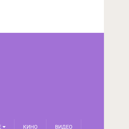
ПОДЕЛИТЬСЯ НА FACEBOOK
СЛЕДУЮЩИЙ ПОСТ
Е
КИНО
ВИДЕО