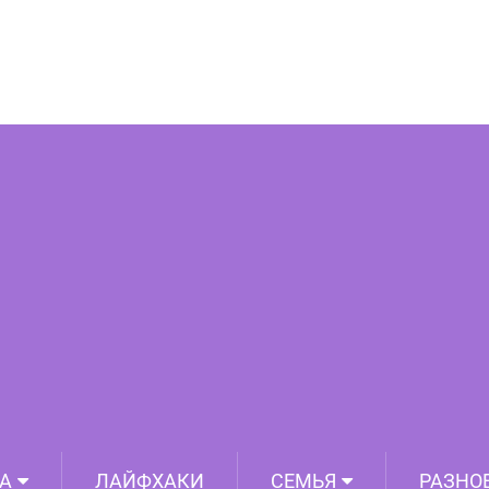
судорогой? Проверьте печень!
А
ЛАЙФХАКИ
СЕМЬЯ
РАЗНО