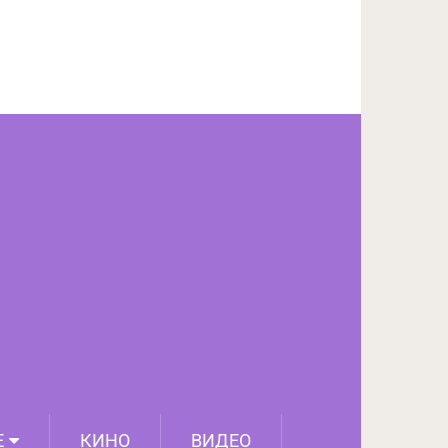
ПОДЕЛИТЬСЯ НА FACEBOOK
СЛЕДУЮЩИЙ ПОСТ
Е
КИНО
ВИДЕО