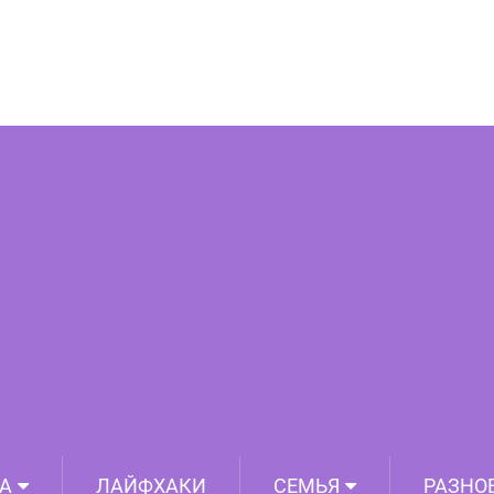
е помогут женщине стать иконой стиля
А
ЛАЙФХАКИ
СЕМЬЯ
РАЗНО