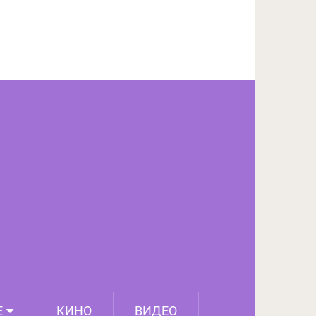
ПОДЕЛИТЬСЯ НА FACEBOOK
СЛЕДУЮЩИЙ ПОСТ
Е
КИНО
ВИДЕО