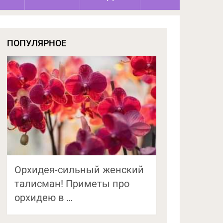
ПОПУЛЯРНОЕ
Орхидея-сильный женский
талисман! Приметы про
орхидею в …