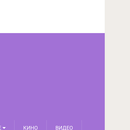
ПОДЕЛИТЬСЯ НА FACEBOOK
СЛЕДУЮЩИЙ ПОСТ
Е
КИНО
ВИДЕО