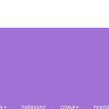
чки — лекарство для сердца, ног и
то лечат ядрышки абрикоса.
А
ЛАЙФХАКИ
СЕМЬЯ
РАЗНО