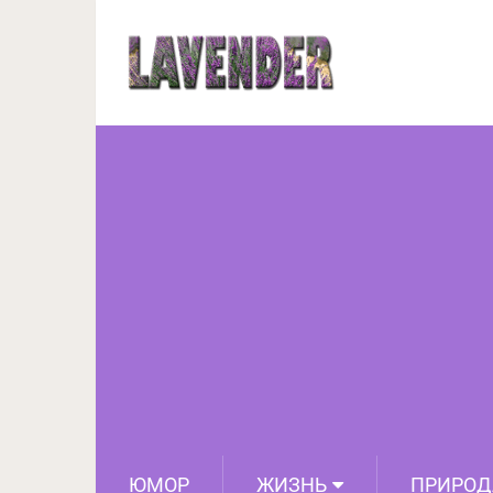
Абрикосовые косто
бронхов. Ч
ЮМОР
ЖИЗНЬ
ПРИРОД