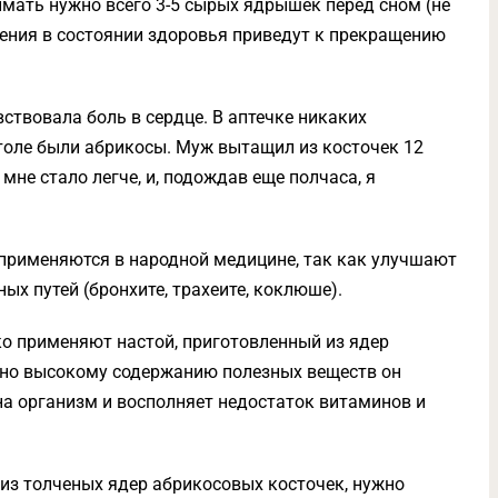
мать нужно всего 3-5 сырых ядрышек перед сном (не
ения в состоянии здоровья приведут к прекращению
ствовала боль в сердце. В аптечке никаких
столе были абрикосы. Муж вытащил из косточек 12
мне стало легче, и, подождав еще полчаса, я
применяются в народной медицине, так как улучшают
ых путей (бронхите, трахеите, коклюше).
ко применяют настой, приготовленный из ядер
чно высокому содержанию полезных веществ он
а организм и восполняет недостаток витаминов и
 из толченых ядер абрикосовых косточек, нужно