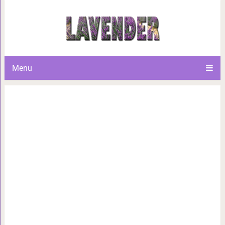
25 фотографий-совпадений, п
меньше доверят
Menu