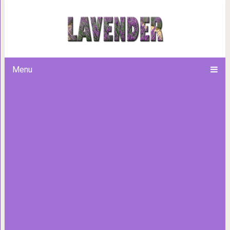
20 стильных штучек из 90-х
главных звезд л
Menu