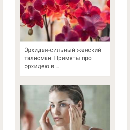
Орхидея-сильный женский
талисман! Приметы про
орхидею в …