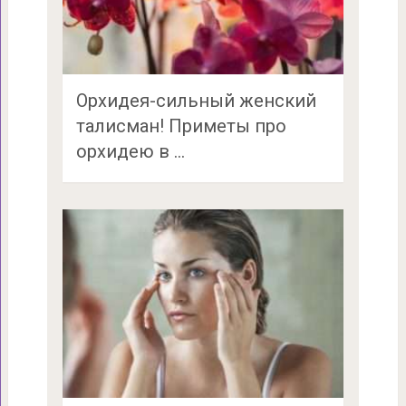
Орхидея-сильный женский
талисман! Приметы про
орхидею в …