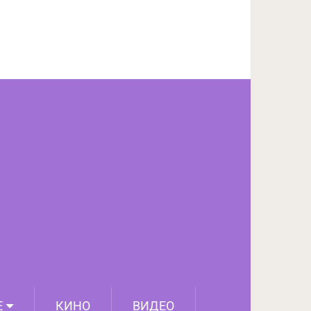
ПОДЕЛИТЬСЯ НА FACEBOOK
СЛЕДУЮЩИЙ ПОСТ
Е
КИНО
ВИДЕО