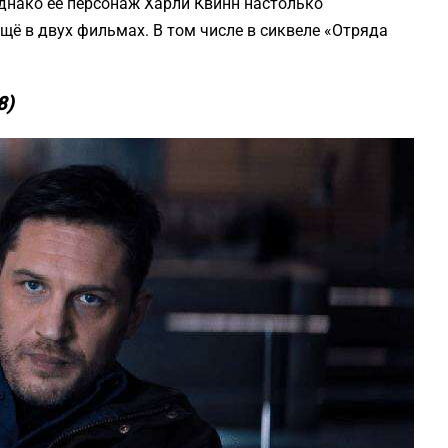
днако её персонаж Харли Квинн настолько
ещё в двух фильмах. В том числе в сиквеле «Отряда
8)