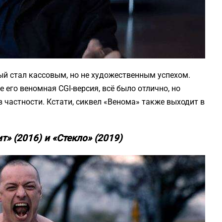
ый стал кассовым, но не художественным успехом.
е его веномная CGI-версия, всё было отлично, но
в частности. Кстати, сиквел «Венома» также выходит в
» (2016) и «Стекло» (2019)