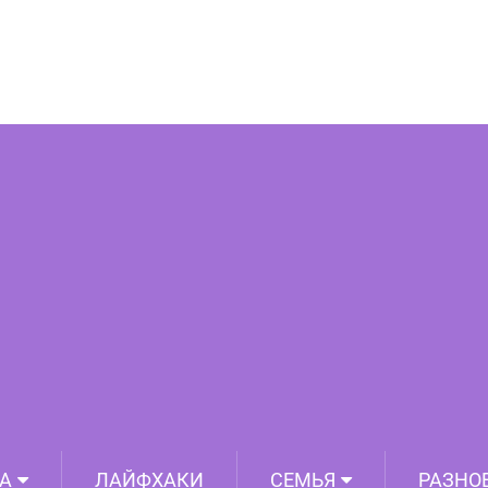
 игра актёров была куда лучше, чем
ившийся в итоге фильм
А
ЛАЙФХАКИ
СЕМЬЯ
РАЗНО