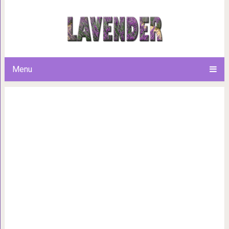
18 актёров и актрис, кот
воплощение на экране реаль
Menu