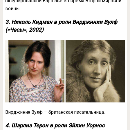
оккупированной Варшаве во время Второй мировой
войны.
3. Николь Кидман в роли Вирджинии Вулф
(«Часы», 2002)
Вирджиния Вулф — британская писательница.
4. Шарлиз Терон в роли Эйлин Уорнос