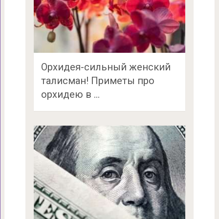
Орхидея-сильный женский
талисман! Приметы про
орхидею в …