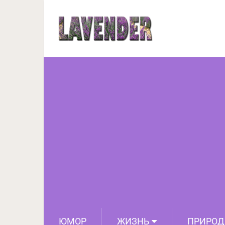
15 портретов знамен
время их первы
ЮМОР
ЖИЗНЬ
ПРИРОД