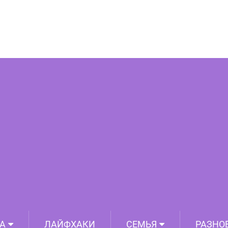
итых актёров и актрис, сделанных во
х профессиональных фотосессий
А
ЛАЙФХАКИ
СЕМЬЯ
РАЗНО