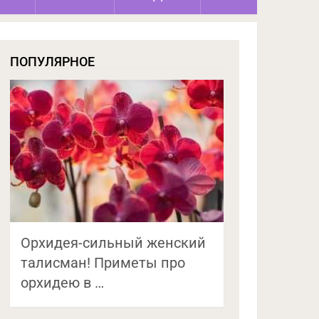
ПОПУЛЯРНОЕ
Орхидея-сильный женский
талисман! Приметы про
орхидею в …