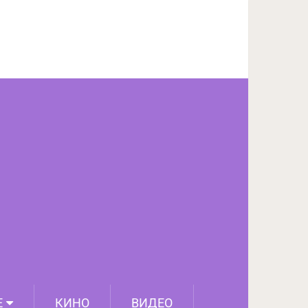
ПОДЕЛИТЬСЯ НА FACEBOOK
СЛЕДУЮЩИЙ ПОСТ
Е
КИНО
ВИДЕО