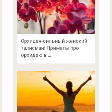
Орхидея-сильный женский
талисман! Приметы про
орхидею в …