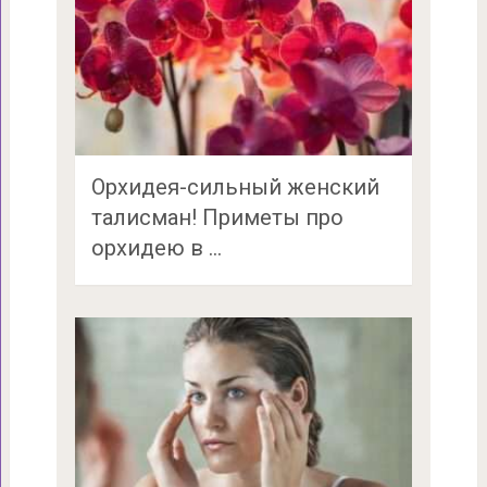
Орхидея-сильный женский
талисман! Приметы про
орхидею в …