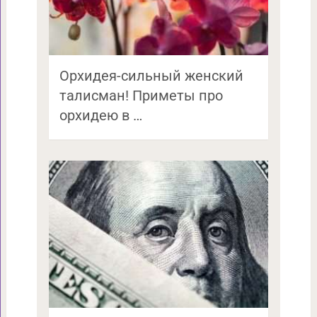
Орхидея-сильный женский
талисман! Приметы про
орхидею в …