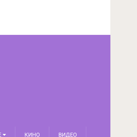
ПОДЕЛИТЬСЯ НА FACEBOOK
СЛЕДУЮЩИЙ ПОСТ
Е
КИНО
ВИДЕО