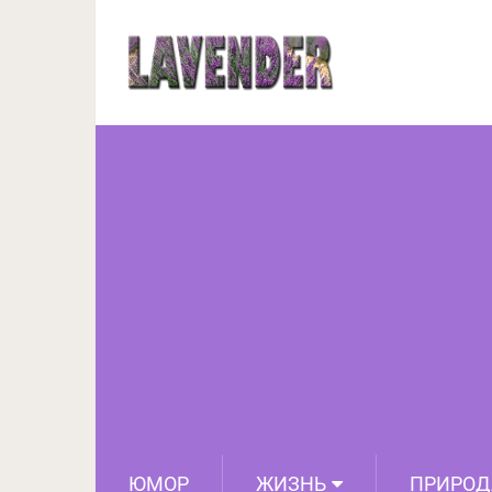
Водопад из небос
прос
ЮМОР
ЖИЗНЬ
ПРИРОД