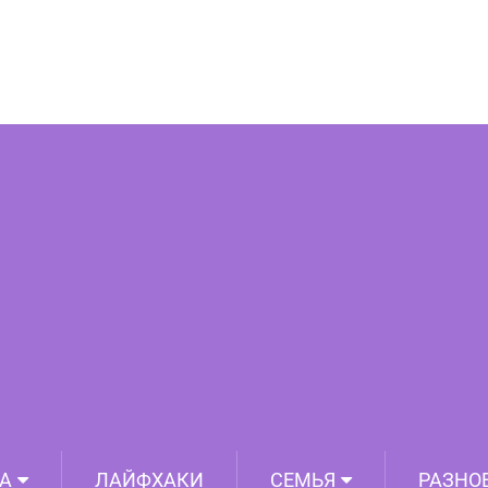
креба. Китайцы снова умудрились
лавиться на весь мир
А
ЛАЙФХАКИ
СЕМЬЯ
РАЗНО