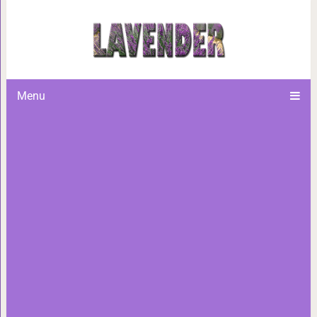
Височное постукивание: обе
настройки тел
Menu