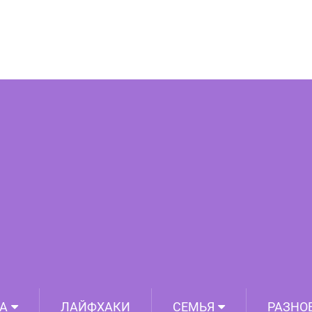
жно пить правильно: как избежать
раненных ошибок в приготовлении и
приеме напитка
А
ЛАЙФХАКИ
СЕМЬЯ
РАЗНО