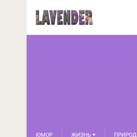
Лимонную воду ну
наиболее распрост
ЮМОР
ЖИЗНЬ
ПРИРОД