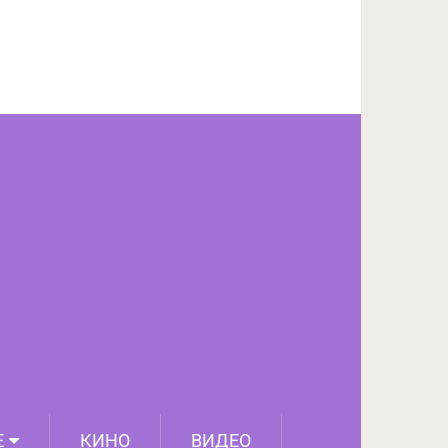
ПОДЕЛИТЬСЯ НА FACEBOOK
СЛЕДУЮЩИЙ ПОСТ
Е
КИНО
ВИДЕО