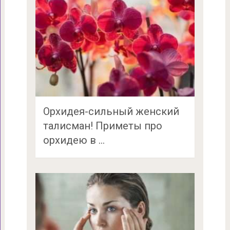
Орхидея-сильный женский
талисман! Приметы про
орхидею в …