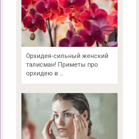
Орхидея-сильный женский
талисман! Приметы про
орхидею в …