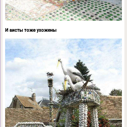
И аисты тоже ухожены