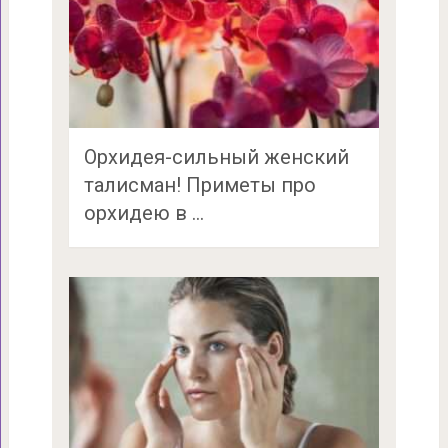
Орхидея-сильный женский
талисман! Приметы про
орхидею в …