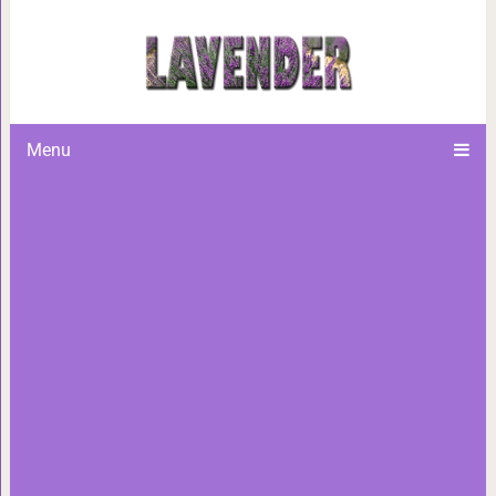
Упражнения «5 тибетцев»— все
отлично
Menu