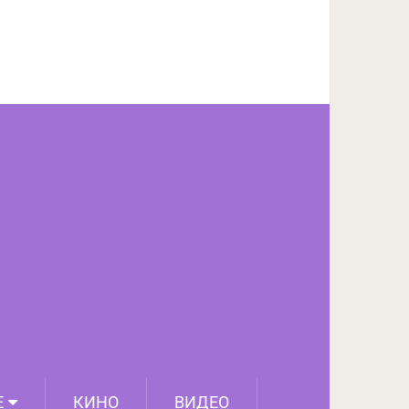
ПОДЕЛИТЬСЯ НА FACEBOOK
СЛЕДУЮЩИЙ ПОСТ
Е
КИНО
ВИДЕО