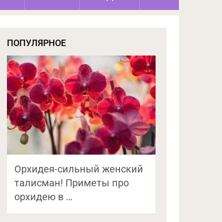
ПОПУЛЯРНОЕ
Орхидея-сильный женский
талисман! Приметы про
орхидею в …