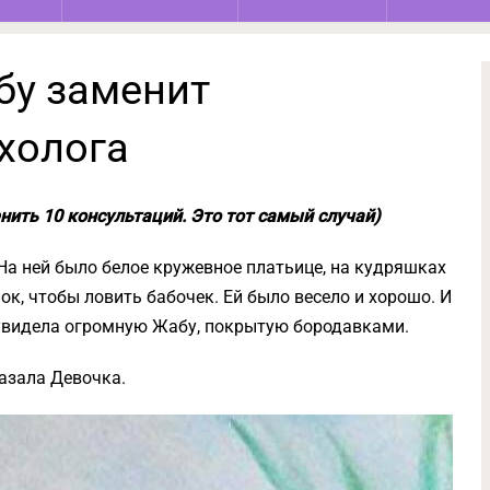
бу заменит
холога
ить 10 консультаций. Это тот самый случай)
На ней было белое кружевное платьице, на кудряшках
ок, чтобы ловить бабочек. Ей было весело и хорошо. И
а увидела огромную Жабу, покрытую бородавками.
азала Девочка.