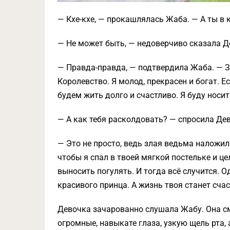
— Кхе-кхе, — прокашлялась Жаба. — А ты в 
— Не может быть, — недоверчиво сказала Д
— Правда-правда, — подтвердила Жаба. — 
Королевство. Я молод, прекрасен и богат. Е
будем жить долго и счастливо. Я буду носит
— А как тебя расколдовать? — спросила Де
— Это не просто, ведь злая ведьма наложил
чтобы я спал в твоей мягкой постельке и ц
выносить погулять. И тогда всё случится.
красивого принца. А жизнь твоя станет сча
Девочка зачарованно слушала Жабу. Она с
огромные, навыкате глаза, узкую щель рта,