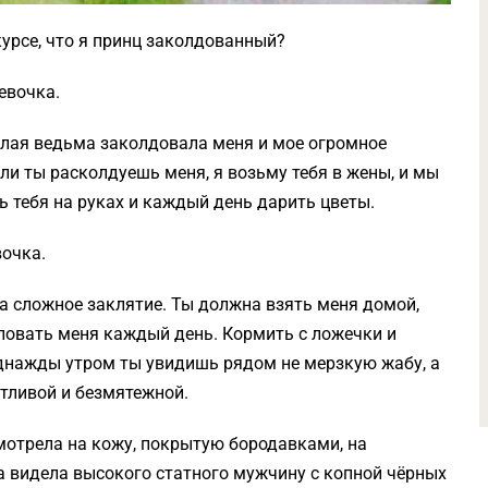
курсе, что я принц заколдованный?
евочка.
Злая ведьма заколдовала меня и мое огромное
сли ты расколдуешь меня, я возьму тебя в жены, и мы
ь тебя на руках и каждый день дарить цветы.
вочка.
а сложное заклятие. Ты должна взять меня домой,
еловать меня каждый день. Кормить с ложечки и
 Однажды утром ты увидишь рядом не мерзкую жабу, а
стливой и безмятежной.
мотрела на кожу, покрытую бородавками, на
 а видела высокого статного мужчину с копной чёрных