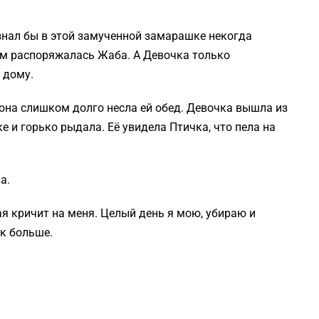
знал бы в этой замученной замарашке некогда
ем распоряжалась Жаба. А Девочка только
 дому.
 она слишком долго несла ей обед. Девочка вышла из
е и горько рыдала. Её увидела Птичка, что пела на
а.
я кричит на меня. Целый день я мою, убираю и
ак больше.