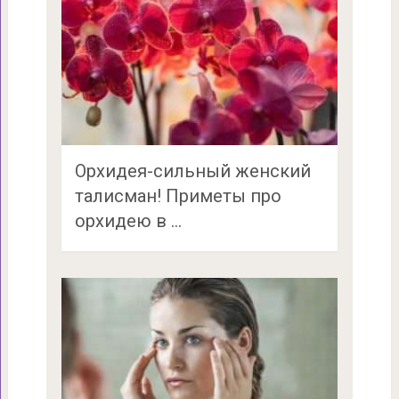
Орхидея-сильный женский
талисман! Приметы про
орхидею в …