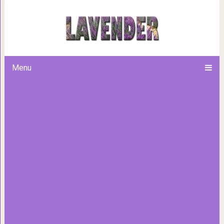
Умилительная дружб
Menu