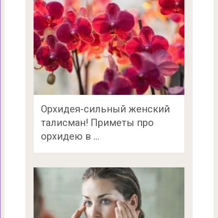
Орхидея-сильный женский
талисман! Приметы про
орхидею в …