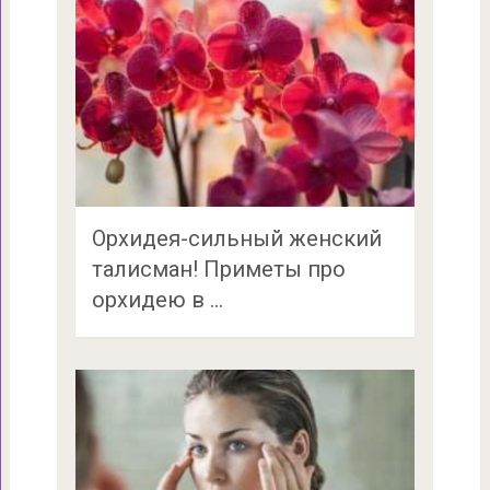
Орхидея-сильный женский
талисман! Приметы про
орхидею в …