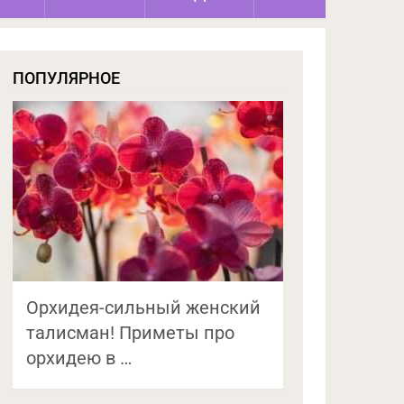
ПОПУЛЯРНОЕ
Орхидея-сильный женский
талисман! Приметы про
орхидею в …