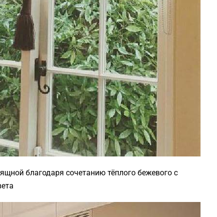
ящной благодаря сочетанию тёплого бежевого с
вета