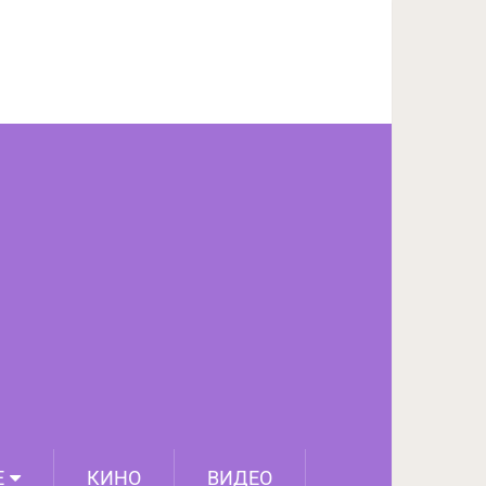
ПОДЕЛИТЬСЯ НА FACEBOOK
СЛЕДУЮЩИЙ ПОСТ
Е
КИНО
ВИДЕО