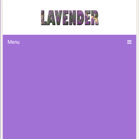
Саспенс, недомолвки и напр
Романа П
Menu