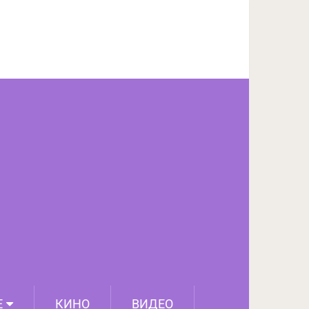
ПОДЕЛИТЬСЯ НА FACEBOOK
СЛЕДУЮЩИЙ ПОСТ
Е
КИНО
ВИДЕО