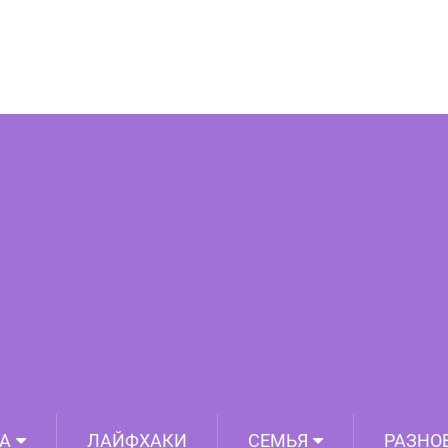
, о которых раньше можно было только
мечтать
А
ЛАЙФХАКИ
СЕМЬЯ
РАЗНО